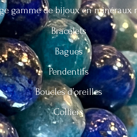
rge gamme de bijoux en minéraux n
Bracelets
Bagues
Pendentifs
Boucles d’oreilles
Colliers