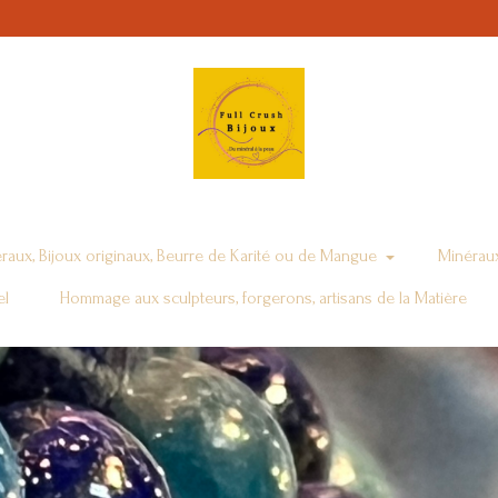
raux, Bijoux originaux, Beurre de Karité ou de Mangue
Minéraux
el
Hommage aux sculpteurs, forgerons, artisans de la Matière