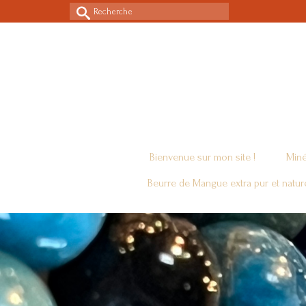
Rechercher :
Bienvenue sur mon site !
Miné
Beurre de Mangue extra pur et natur