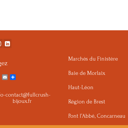
Marchés du Finistère
gez
Baie de Morlaix
ebook
Twitter
Email
Partager
Haut-Léon
fo-contact@fullcrush-
bijoux.fr
Région de Brest
Pont l’Abbé, Concarneau