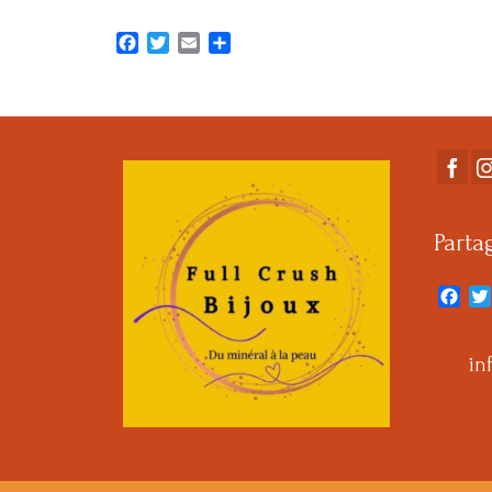
Facebook
Twitter
Email
Partager
Parta
Fac
in