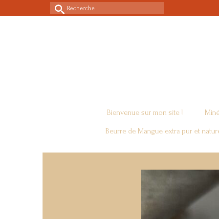
Rechercher :
Bienvenue sur mon site !
Miné
Beurre de Mangue extra pur et natur