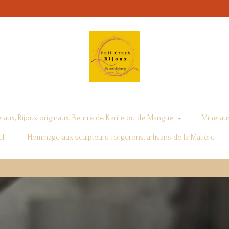
raux, Bijoux originaux, Beurre de Karité ou de Mangue
Minéraux
el
Hommage aux sculpteurs, forgerons, artisans de la Matière