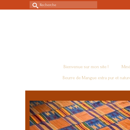
Rechercher :
Bienvenue sur mon site !
Miné
Beurre de Mangue extra pur et natur