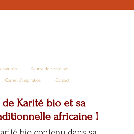
 naturels
Beurre de Karité bio
Carnet d’inspiration
Contact
 de Karité bio et sa
ditionnelle africaine !
arité bio contenu dans sa