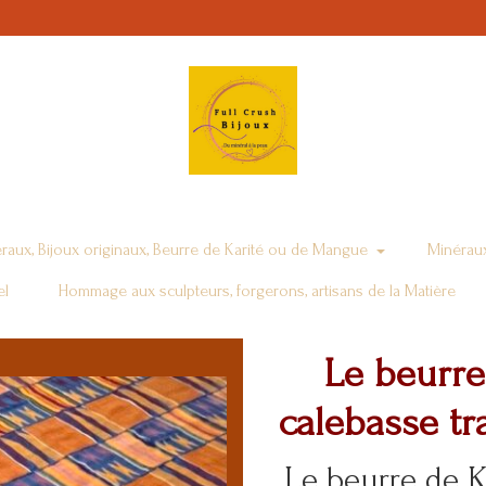
raux, Bijoux originaux, Beurre de Karité ou de Mangue
Minéraux
el
Hommage aux sculpteurs, forgerons, artisans de la Matière
Le beurre
calebasse tra
Le beurre de K