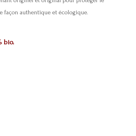
enant originel et original pour protèger le
de façon authentique et écologique.
 bio.